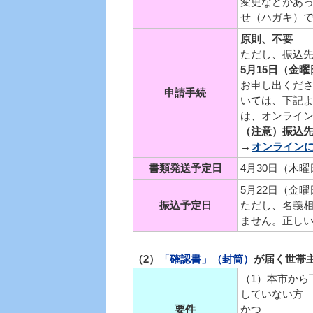
変更などがあ
せ（ハガキ）
原則、不要
ただし、振込
5月15日（金
お申し出くだ
申請手続
いては、下記
は、オンライ
（注意）振込
→
オンライン
書類発送予定日
4月30日（木
5月22日（金曜
振込予定日
ただし、名義相
ません。正し
（2）
「確認書」（封筒）
が届く世帯
（1）本市から
していない方
要件
かつ