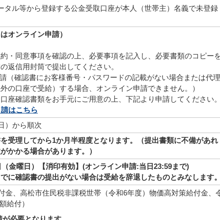
ータル等から登録する公金受取口座が本人（世帯主）名義で未登録
たはオンライン申請）
誓約・同意事項を確認の上、必要事項を記入し、必要書類のコピー
封の返信用封筒で提出してください。
請（確認書にお客様番号・パスワードの記載がない場合または代
以外の口座で受給）する場合、オンライン申請できません。）
・口座確認書類をお手元にご用意の上、下記より申請してください
申請はこちら
曜日）から順次
を受理してから1か月半程度となります。（提出書類に不備があれ
数がかかる場合があります。）
日（金曜日）【消印有効】(オンライン申請:当日23:59まで)
までに確認書の提出がない場合は受給を辞退したものとみなします
給付金、高松市住民税非課税世帯（令和6年度）物価高対策給付金、
額給付）
請が必要となります。