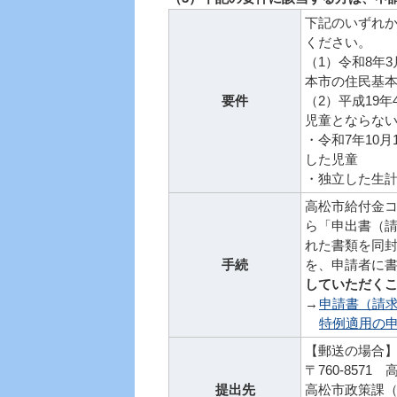
下記のいずれ
ください。
（1）令和8年
本市の住民基
要件
（2）平成19
児童とならな
・令和7年10
した児童
・独立した生
高松市給付金コー
ら「申出書（
れた書類を同
手続
を、申請者に
していただく
→
申請書（請求
特例適用の申
【郵送の場合
〒760-8571
提出先
高松市政策課