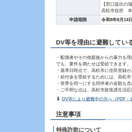
【窓口提出の
高松市役所 本
申請期限
令和8年8月1
DV等を理由に避難してい
・配偶者やその他親族からの暴力を理
でも、要件を満たせば受給できます。
・基準日時点で、高松市に住民登録が
・給付金を受給するためには、高松市
・世帯を同一にする同伴者の金額も含
・ご不明な点は、高松市政策課生活応援給
DV等により避難中の方へ（PDF：1,
注意事項
特殊詐欺について