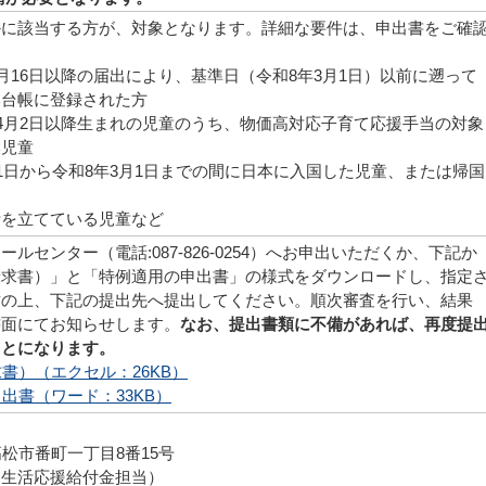
かに該当する方が、対象となります。詳細な要件は、申出書をご確
3月16日以降の届出により、基準日（令和8年3月1日）以前に遡って
本台帳に登録された方
年4月2日以降生まれの児童のうち、物価高対応子育て応援手当の対象
い児童
月1日から令和8年3月1日までの間に日本に入国した児童、または帰国
計を立てている児童など
ルセンター（電話:087-826-0254）へお申出いただくか、下記か
請求書）」と「特例適用の申出書」の様式をダウンロードし、指定
封の上、下記の提出先へ提出してください。順次審査を行い、結果
書面にてお知らせします。
なお、提出書類に不備があれば、再度提
ことになります。
書）（エクセル：26KB）
出書（ワード：33KB）
】
 高松市番町一丁目8番15号
（生活応援給付金担当）