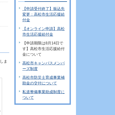
【申請受付終了】振込先
変更：高松市生活応援給
付金
【オンライン申請】高松
市生活応援給付金
【申請期限は8月14日で
す】高松市生活応援給付
金について
しま
高松市キャンパスメンバ
ーズ制度
高松市防災士育成事業補
助金の交付について
私道整備事業助成制度に
ついて
名