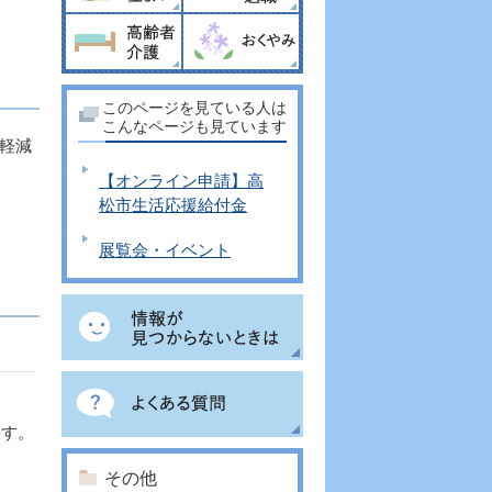
）
。
このページを見ている人は
こんなページも見ています
軽減
【オンライン申請】高
松市生活応援給付金
展覧会・イベント
ます。
その他