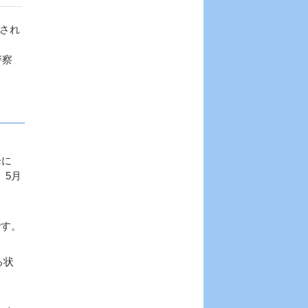
され
警察
降に
、5月
です。
る状