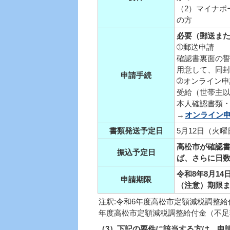
（2）マイナポ
の方
必要（郵送ま
➀郵送申請
確認書裏面の
用意して、同
申請手続
➁
オンライン申
受給（世帯主
本人確認書類
→
オンライン
書類発送予定日
5月12日（火
高松市が確認書
振込予定日
ば、さらに日
令和8年8月14
申請期限
（注意）期限
注釈:令和6年度高松市定額減税調整
年度高松市定額減税調整給付金（不足
（3）下記の要件に該当する方は、申