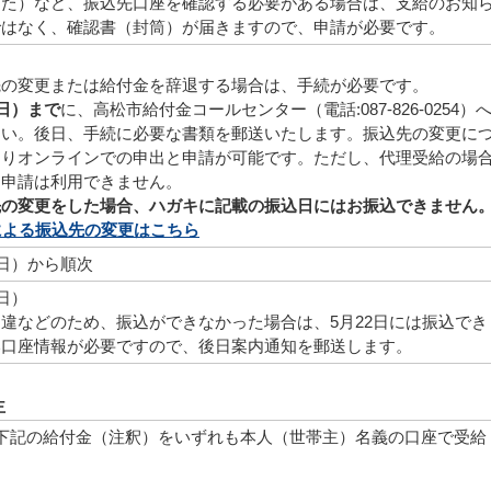
った）など、振込先口座を確認する必要がある場合は、支給のお知
ではなく、確認書（封筒）が届きますので、申請が必要です。
先の変更または給付金を辞退する場合は、手続が必要です。
曜日）まで
に、高松市給付金コールセンター（電話:087-826-0254）
さい。後日、手続に必要な書類を郵送いたします。振込先の変更に
よりオンラインでの申出と申請が可能です。ただし、代理受給の場
ン申請は利用できません。
先の変更をした場合、ハガキに記載の振込日にはお振込できません
による振込先の変更はこちら
曜日）から順次
日）
違などのため、振込ができなかった場合は、5月22日には振込でき
い口座情報が必要ですので、後日案内通知を郵送します。
主
下記の給付金（注釈）をいずれも本人（世帯主）名義の口座で受給