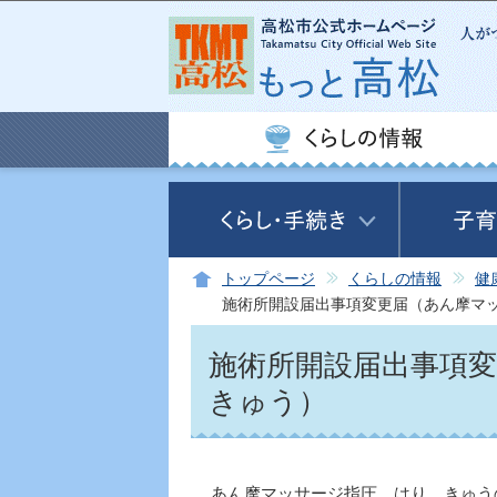
トップページ
くらしの情報
健
施術所開設届出事項変更届（あん摩マ
施術所開設届出事項
きゅう）
あん摩マッサージ指圧、はり、きゅう