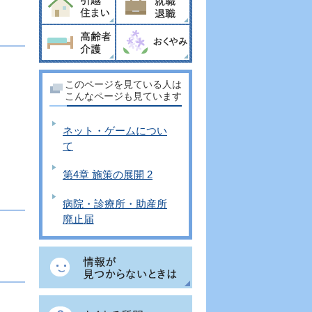
このページを見ている人は
こんなページも見ています
ネット・ゲームについ
て
第4章 施策の展開 2
病院・診療所・助産所
廃止届