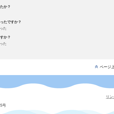
たか？
ったですか？
った
すか？
った
ページ
リン
15号