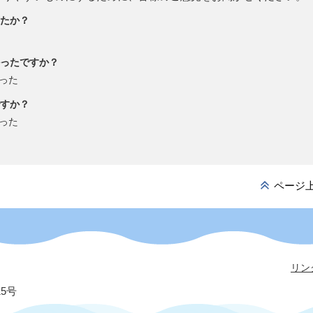
たか？
ったですか？
った
すか？
った
ページ
リン
15号