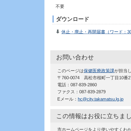
不要
ダウンロード
休止・廃止・再開届書（ワード：30
お問い合わせ
このページは
保健医療政策課
が担当
〒760-0074 高松市桜町一丁目10番
電話：087-839-2860
ファクス：087-839-2879
Eメール：
hc@city.takamatsu.lg.jp
この情報はお役に立ちま
市ホームページをより使いやすくわ