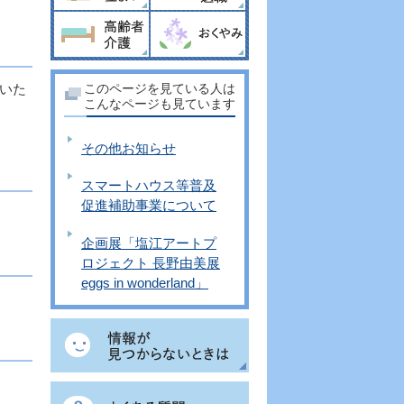
いた
このページを見ている人は
こんなページも見ています
その他お知らせ
スマートハウス等普及
促進補助事業について
企画展「塩江アートプ
ロジェクト 長野由美展
eggs in wonderland」