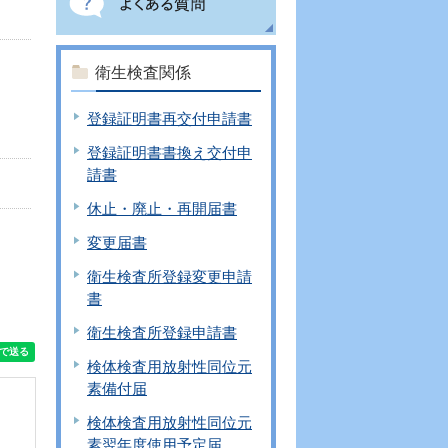
衛生検査関係
登録証明書再交付申請書
登録証明書書換え交付申
請書
休止・廃止・再開届書
変更届書
衛生検査所登録変更申請
書
衛生検査所登録申請書
検体検査用放射性同位元
素備付届
検体検査用放射性同位元
素翌年度使用予定届