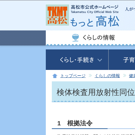
トップページ
くらしの情報
健
検体検査用放射性同
1 根拠法令