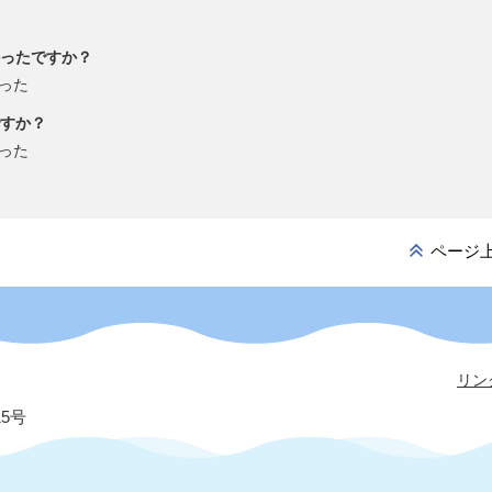
ったですか？
った
すか？
った
ページ
リン
15号