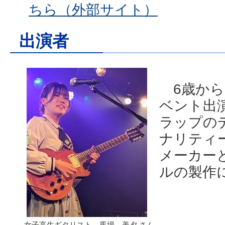
ちら（外部サイト）
出演者
6歳から
ベント出
ラップの
ナリティ
メーカー
ルの製作
女子高生ギタリスト 馬場 美夕 さん