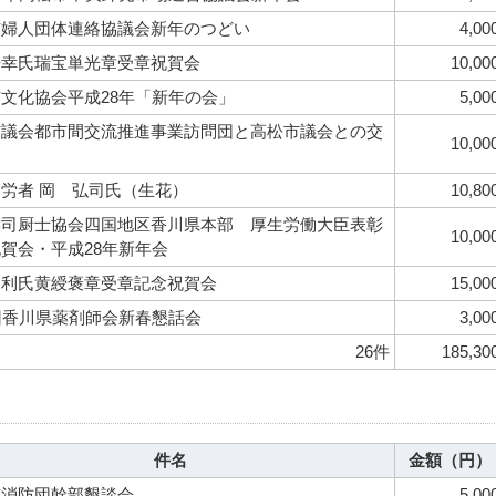
市婦人団体連絡協議会新年のつどい
4,00
浩幸氏瑞宝単光章受章祝賀会
10,00
文化協会平成28年「新年の会」
5,00
市議会都市間交流推進事業訪問団と高松市議会との交
10,00
労者 岡 弘司氏（生花）
10,80
本司厨士協会四国地区香川県本部 厚生労働大臣表彰
10,00
賀会・平成28年新年会
勝利氏黄綬褒章受章記念祝賀会
15,00
回香川県薬剤師会新春懇話会
3,00
26件
185,30
件名
金額（円）
市消防団幹部懇談会
5,00