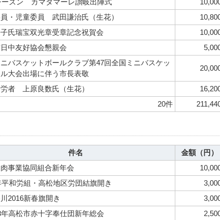
6シーズン カマタマーレ讃岐出陣式
10,00
委員・児童委員 武田謙治氏（生花）
10,80
静子氏瑞宝双光章受章記念祝賀会
10,00
市日中友好協会懇親会
5,00
ニバスケットボールクラブ第47回全国ミニバスケッ
20,00
ール大会出場に伴う市長表敬
功労者 上原良数氏（生花）
16,20
20件
211,44
件名
金額（円）
食肉事業協同組合新年会
10,00
6年平和労組・高松地区労団結旗開き
3,00
川2016新春旗開き
3,00
28年高松市赤十字奉仕団新年総会
2,50