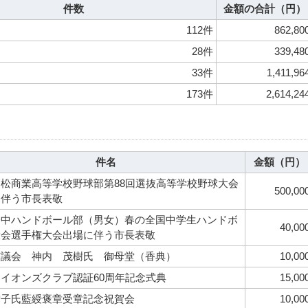
件数
金額の合計（円）
112件
862,80
28件
339,48
33件
1,411,96
173件
2,614,24
件名
金額（円）
松商業高等学校野球部第88回選抜高等学校野球大会
500,00
に伴う市長表敬
一中ハンドボール部（男女）春の全国中学生ハンドボ
40,00
大会選手権大会出場に伴う市長表敬
市議会 神内 茂樹氏 御母堂（香典）
10,00
イオンズクラブ認証60周年記念式典
15,00
雪子氏藍綬褒章受章記念祝賀会
10,00