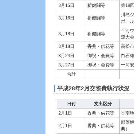
3月15日
祈健闘等
第18
川島
3月16日
祈健闘等
ボー
十河ウ
3月18日
祈健闘等
流大
3月18日
香典・供花等
高松
3月24日
御祝・会費等
白石
3月27日
御祝・会費等
十河
合計
平成28年2月交際費執行状況
日付
支出区分
2月1日
香典・供花等
香南
部落
2月1日
香典・供花等
典）