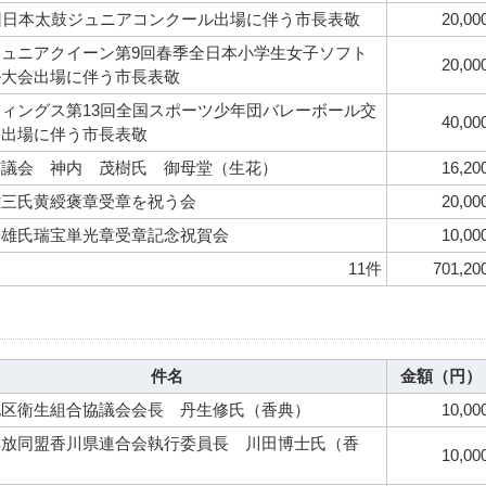
回日本太鼓ジュニアコンクール出場に伴う市長表敬
20,00
ジュニアクイーン第9回春季全日本小学生女子ソフト
20,00
ル大会出場に伴う市長表敬
ィングス第13回全国スポーツ少年団バレーボール交
40,00
会出場に伴う市長表敬
市議会 神内 茂樹氏 御母堂（生花）
16,20
雄三氏黄綬褒章受章を祝う会
20,00
安雄氏瑞宝単光章受章記念祝賀会
10,00
11件
701,20
件名
金額（円）
地区衛生組合協議会会長 丹生修氏（香典）
10,00
解放同盟香川県連合会執行委員長 川田博士氏（香
10,00