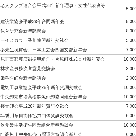
老人クラブ連合会平成28年新年理事・女性代表者等
5,00
会
建設業協会平成28年合同新年会
5,00
市保育研究会新年懇親会
8,00
ボーイスカウト香川連盟新年交礼会
5,00
寛泰先生祝賀会、日本工芸会四国支部新年会
7,00
片原町西部商店街振興組合・片原町株式会社新年宴会
10,00
農林水産事務次官意見交換会
8,00
県歯科医師会新年懇話会
2,00
電気工事業協会平成28年新年賀詞交歓会
10,00
市中央卸売市場高松鮮魚仲卸協同組合新年会
10,00
接骨師会平成28年新年賀詞交歓会
7,00
8年香川県自衛隊協力団体賀詞交歓会
6,00
県飲食業生活衛生同業組合新春懇談会
10,00
8年高松市中央卸売市場運営協議会新年会
6,00