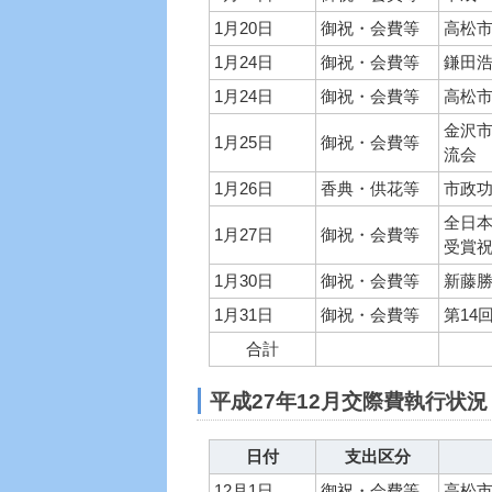
1月20日
御祝・会費等
高松
1月24日
御祝・会費等
鎌田
1月24日
御祝・会費等
高松市
金沢
1月25日
御祝・会費等
流会
1月26日
香典・供花等
市政功
全日
1月27日
御祝・会費等
受賞祝
1月30日
御祝・会費等
新藤
1月31日
御祝・会費等
第14
合計
平成27年12月交際費執行状況
日付
支出区分
12月1日
御祝・会費等
高松