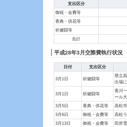
支出区分
御祝・会費等
香典・供花等
祈健闘等
合計
平成28年3月交際費執行状況
日付
支出区分
県立高
3月1日
祈健闘等
出場
香川
3月1日
祈健闘等
ール
3月5日
香典・供花等
高松
3月6日
御祝・会費等
高松ラ
3月13日
御祝・会費等
田所