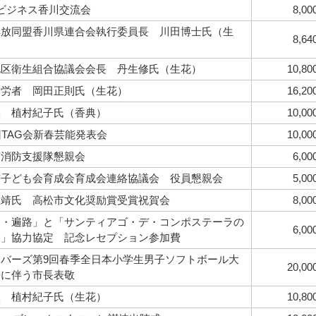
ビジネス香川交流会
8,00
解放同盟香川県連合会執行委員長 川田博士氏（生
8,64
地区衛生組合協議会会長 丹生修氏（生花）
10,80
功労者 岡田正則氏（生花）
16,20
室 植村紀子氏（香典）
10,00
回TAG会新春芸能発表会
10,00
市消防支援隊懇親会
6,00
市子ども会育成会育成会連絡協議会 役員懇親会
5,00
豊靖氏 高松市文化奨励賞受賞祝賀会
8,00
国・遍路」と「サンティアゴ・デ・コンポステーラの
6,00
路」協力協定 記念レセプション参加費
リバーズ第9回春季全日本小学生男子ソフトボール大
20,00
場に伴う市長表敬
室 植村紀子氏（生花）
10,80