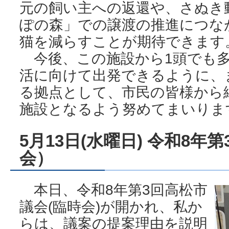
元の飼い主への返還や、さぬき
ぽの森」での譲渡の推進につな
猫を減らすことが期待できます
今後、この施設から1頭でも多
活に向けて出発できるように、
る拠点として、市民の皆様から
施設となるよう努めてまいりま
5月13日(水曜日) 令和8
会）
本日、令和8年第3回高松市
議会(臨時会)が開かれ、私か
らは、議案の提案理由を説明