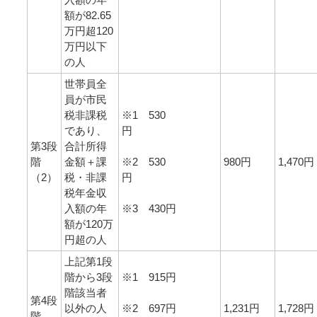
額が82.65
万円超120
万円以下
の人
世帯員全
員が市民
税非課税
※1 530
であり、
円
第3段
合計所得
階
金額＋課
※2 530
980円
1,470円
（2）
税・非課
円
税年金収
入額の年
※3 430円
額が120万
円超の人
上記第1段
階から3段
※1 915円
階該当者
第4段
以外の人
※2 697円
1,231円
1,728円
階