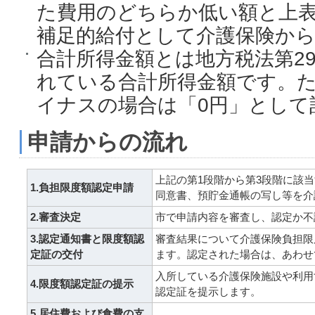
た費用のどちらか低い額と上
補足的給付として介護保険か
合計所得金額とは地方税法第29
れている合計所得金額です。
イナスの場合は「0円」として
申請からの流れ
上記の第1段階から第3段階に該
1.負担限度額認定申請
同意書、預貯金通帳の写し等を介
2.審査決定
市で申請内容を審査し、認定か不
3.認定通知書と限度額認
審査結果について介護保険負担限
定証の交付
ます。認定された場合は、あわせ
入所している介護保険施設や利用
4.限度額認定証の提示
認定証を提示します。
5.居住費および食費の支