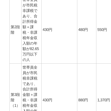
が市民税
非課税で
あり、合
計所得金
第2段
額＋課
430円
480円
550円
階
税・非課
税年金収
入額の年
額が82.65
万円以下
の人
世帯員全
員が市民
税非課税
であり、
合計所得
第3段
金額＋課
階
税・非課
430円
880円
1,370円
（1）
税年金収
入額の年