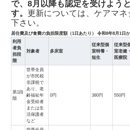
で、8月以降も認定を受けよう
す。
更新については、ケアマネ
下さい。
居住費及び食費の負担限度額（1日あたり） 令和8年8月1日
利用
従来型個
従来型
者負
対象者
多床室
室特養・
室老健
担段
短生
医療院
階
世帯全員
が市民税
非課税で
あり、老
第1段
齢福祉年
0円
380円
550円
階
金受給者
または生
活保護者
など
世帯全員