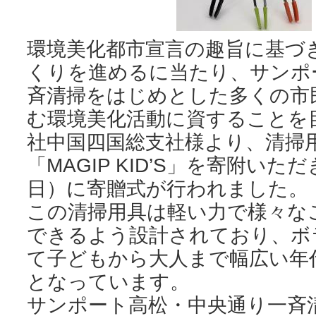
環境美化都市宣言の趣旨に基づ
くりを進めるに当たり、サンポ
斉清掃をはじめとした多くの市
む環境美化活動に資することを目
社中国四国総支社様より、清掃用
「MAGIP KID’S」を寄附いた
日）に寄贈式が行われました。
この清掃用具は軽い力で様々な
できるよう設計されており、ボ
て子どもから大人まで幅広い年
となっています。
サンポート高松・中央通り一斉