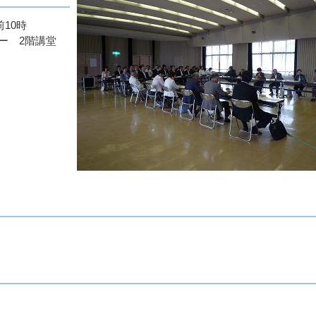
10時
ー 2階講堂