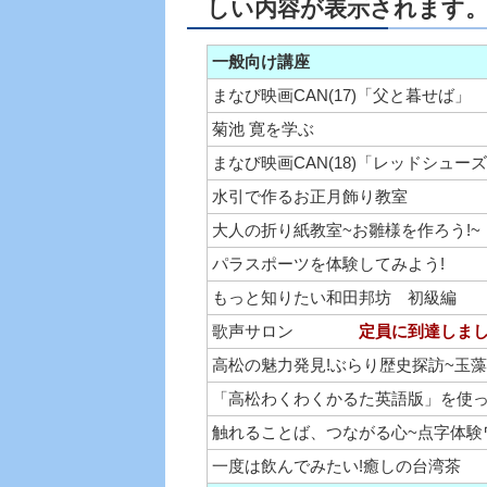
しい内容が表示されます
一般向け講座
まなび映画CAN(17)「父と暮せば」
菊池 寛を学ぶ
まなび映画CAN(18)「レッドシュー
水引で作るお正月飾り教
大人の折り紙教室~お雛様を作ろう!~
パラスポーツを体験してみよう!
もっと知りたい和田邦坊
歌声サロン
定員に到達しま
高松の魅力発見!ぶらり歴史
「高松わくわくかるた英語版」を使
触れることば、つながる心~点字体験
一度は飲んでみたい!癒しの