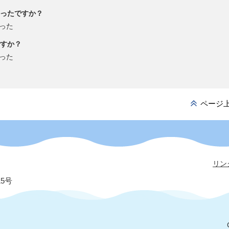
ったですか？
った
すか？
った
ページ
リン
15号