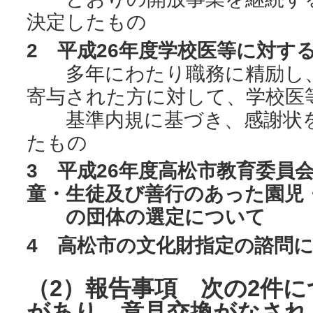
決定したもの
2 平成26年度学校医等に対す
多年にわたり職務に精励し、
寄与された方に対して、学校医
基準内規に基づき、感謝状を
たもの
3 平成26年度高松市教育委員
童・生徒及び善行のあった園児
の団体の選定について
4 高松市の文化財指定の諮問
（2）報告事項 次の2件
があり、意見交換がなされ