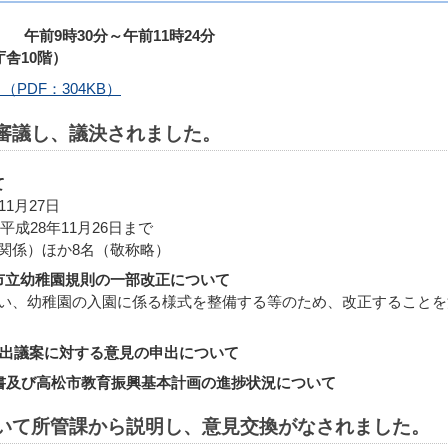
） 午前9時30分～午前11時24分
舎10階）
PDF：304KB）
て審議し、議決されました。
て
1月27日
成28年11月26日まで
係）ほか8名（敬称略）
市立幼稚園規則の一部改正について
、幼稚園の入園に係る様式を整備する等のため、改正することを
提出議案に対する意見の申出について
告書及び高松市教育振興基本計画の進捗状況について
ついて所管課から説明し、意見交換がなされました。