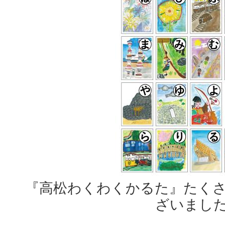
『高松わくわくかるた』たく
ざいまし