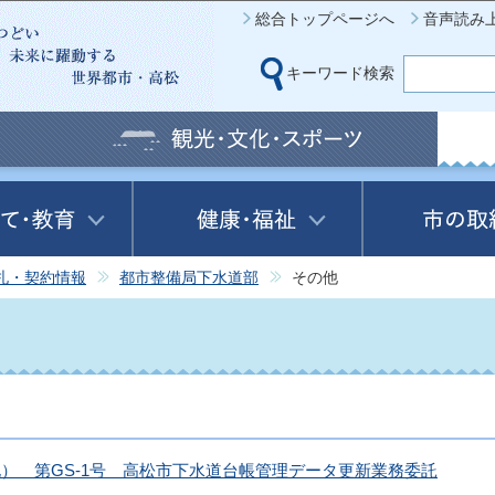
このページの本文へ移動
総合トップページへ
音声読み
キーワード検索
札・契約情報
都市整備局下水道部
その他
札） 第GS-1号 高松市下水道台帳管理データ更新業務委託