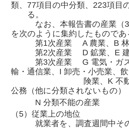
類、77項目の中分類、223項
る。
なお、本報告書の産業（3部
を次のように集約したものであ
第1次産業 A 農業、B 林
第2次産業 D 鉱業、E 建
第3次産業 G 電気・ガス・
輸・通信業、I 卸売・小売業、飲
険業、K 不動産業、
公務（他に分類されないもの）
N 分類不能の産業
（5）従業上の地位
就業者を、調査週間中その