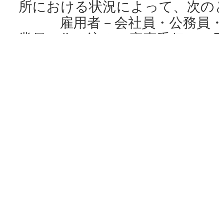
所における状況によって、次の
雇用者－会社員・公務員・
業員・住み込みの家事手伝い・
る人・臨時雇いなど、会社
雇用されている人で、次にいう
常雇－期間を定めずに又は
て雇われている人
臨時雇－日々又は1年以内の
ている人
役員－会社の社長・取締役
監事、公団や事業団の総裁・理
員
雇人のある業主－個人経営
主などの事業主や開業医・弁護