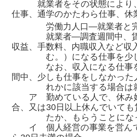
就業者をその状態により、
仕事、通学のかたわら仕事、休
労働力人口―就業者と完全
就業者―調査週間中、賃金
収益、手数料、内職収入など収
む。）になる仕事を少し
なお、収入になる仕事を持
間中、少しも仕事をしなかった
れかに該当する場合は就
ア 勤めている人で、休み始
合、又は30日以上休んでいて
たか、もらうことになっ
イ 個人経営の事業を営んで