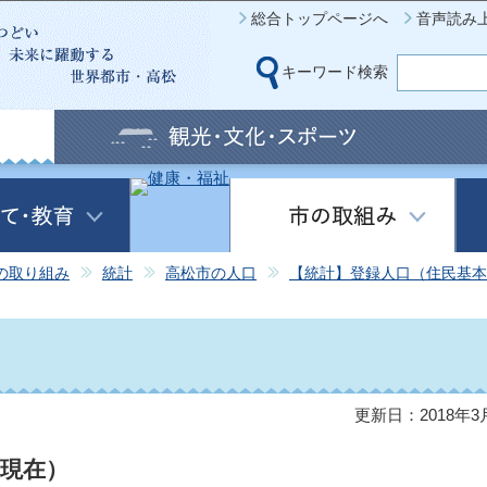
このページの本文へ移動
総合トップページへ
音声読み
キーワード検索
の取り組み
統計
高松市の人口
【統計】登録人口（住民基本
更新日：2018年3
日現在）