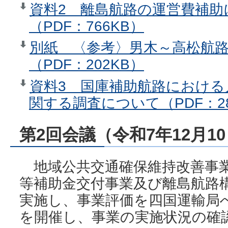
資料2 離島航路の運営費補助
（PDF：766KB）
別紙 〈参考〉男木～高松航
（PDF：202KB）
資料3 国庫補助航路における
関する調査について（PDF：28
第2回会議（令和7年12月1
地域公共交通確保維持改善事業
等補助金交付事業及び離島航路
実施し、事業評価を四国運輸局
を開催し、事業の実施状況の確