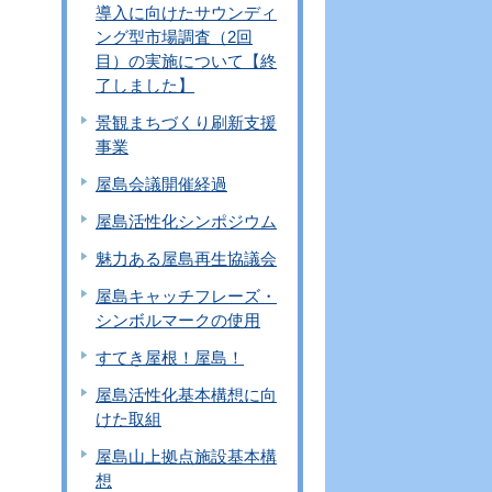
導入に向けたサウンディ
ング型市場調査（2回
目）の実施について【終
了しました】
景観まちづくり刷新支援
事業
屋島会議開催経過
屋島活性化シンポジウム
魅力ある屋島再生協議会
屋島キャッチフレーズ・
シンボルマークの使用
すてき屋根！屋島！
屋島活性化基本構想に向
けた取組
屋島山上拠点施設基本構
想