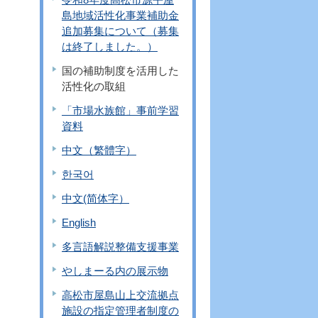
島地域活性化事業補助金
追加募集について（募集
は終了しました。）
国の補助制度を活用した
活性化の取組
「市場水族館」事前学習
資料
中文（繁體字）
한국어
中文(简体字）
English
多言語解説整備支援事業
やしまーる内の展示物
高松市屋島山上交流拠点
施設の指定管理者制度の