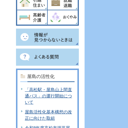
屋島の活性化
「高松駅・屋島山上間直
通バス」の運行開始につ
いて
屋島活性化基本構想の改
正に向けた取組
令和8年度高松市源平屋