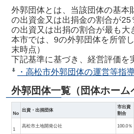
外郭団体とは、当該団体の基本
の出資金又は出捐金の割合が2
の出資又は出捐の割合が最も大
本市では、9の外郭団体を所管し
末時点）
下記基準に基づき、経営評価を
・高松市外郭団体の運営等指導基
外郭団体一覧（団体ホーム
市出資
出資・出捐団体
No
割合
高松市土地開発公社
100.0％
1