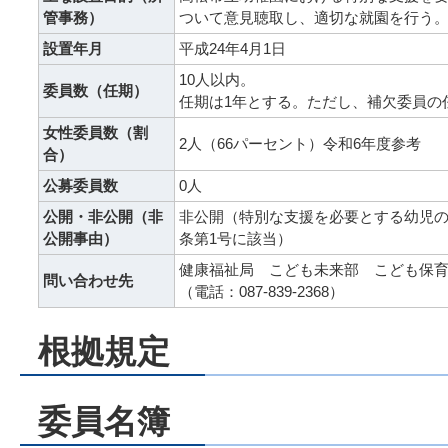
管事務）
ついて意見聴取し、適切な就園を行う
設置年月
平成24年4月1日
10人以内。
委員数（任期）
任期は1年とする。ただし、補欠委員の
女性委員数（割
2人（66パーセント）令和6年度参考
合）
公募委員数
0人
公開・非公開（非
非公開（特別な支援を必要とする幼児の
公開事由）
条第1号に該当）
健康福祉局 こども未来部 こども保
問い合わせ先
（電話：087-839-2368）
根拠規定
委員名簿