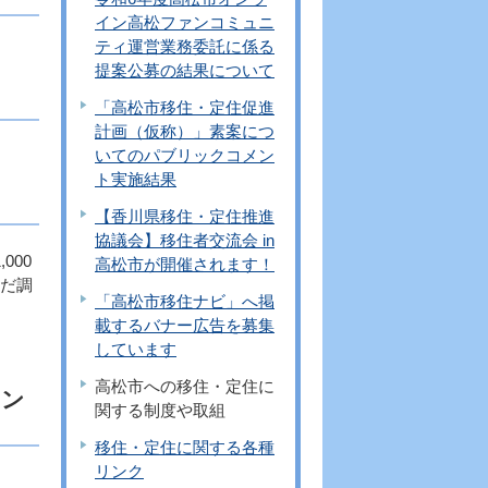
イン高松ファンコミュニ
ティ運営業務委託に係る
提案公募の結果について
「高松市移住・定住促進
計画（仮称）」素案につ
いてのパブリックコメン
ト実施結果
【香川県移住・定住推進
協議会】移住者交流会 in
000
高松市が開催されます！
んだ調
「高松市移住ナビ」へ掲
載するバナー広告を募集
しています
高松市への移住・定住に
ラン
関する制度や取組
移住・定住に関する各種
リンク