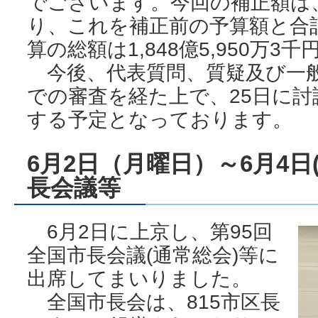
でございます。今回の補正額は、4
り、これを補正前の予算額と合
算の総額は1,848億5,950万3
今後、代表質問、質疑及び一般
での審査を経た上で、25日に
する予定となっております。
6月2日（月曜日）～6月4日(
長会議等
6月2日に上京し、第95回
全国市長会議(通常総会)等に
出席してまいりました。
全国市長会は、815市区長