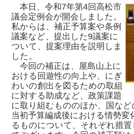
本日、令和7年第4回高松市
議会定例会が開会しました。
私からは、補正予算案や条例
議案など、提出した9議案に
ついて、提案理由を説明しま
した。
今回の補正は、屋島山上に
おける回遊性の向上や、にぎ
わいの創出を図るための取組
に対する助成など、政策課題
に取り組むもののほか、国など
当初予算編成後における情勢変
るものについて、それぞれ措置