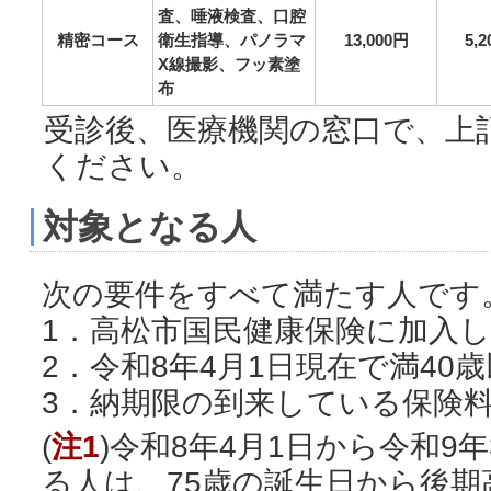
査、唾液検査、口腔
精密コース
衛生指導、パノラマ
13,000円
5,
X線撮影、フッ素塗
布
受診後、医療機関の窓口で、上
ください。
対象となる人
次の要件をすべて満たす人です
1．高松市国民健康保険に加入
2．令和8年4月1日現在で満40
3．納期限の到来している保険
(
注1
)令和8年4月1日から令和9年
る人は、75歳の誕生日から後