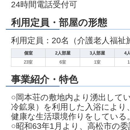
24時間電話受付可
利用定員・部屋の形態
利用定員：20名（介護老人福祉
個室
2人部屋
3人部屋
4
23室
6室
1室
事業紹介・特色
○岡本荘の敷地内より湧出して
冷鉱泉）を利用した入浴により
健康な生活環境作りをしている
○昭和63年1月より、高松市の