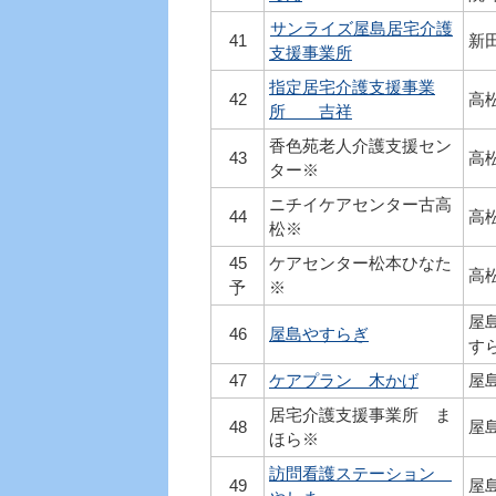
サンライズ屋島居宅介護
41
新田
支援事業所
指定居宅介護支援事業
42
高松
所 吉祥
香色苑老人介護支援セン
43
高松
ター※
ニチイケアセンター古高
44
高松
松※
45
ケアセンター松本ひなた
高松
予
※
屋
46
屋島やすらぎ
すら
47
ケアプラン 木かげ
屋島
居宅介護支援事業所 ま
48
屋島
ほら※
訪問看護ステーション
49
屋島