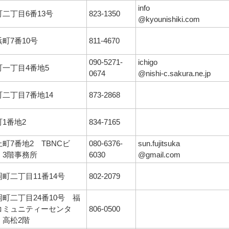
info
町二丁目6番13号
823-1350
@kyounishiki.com
町7番10号
811-4670
090-5271-
ichigo
町一丁目4番地5
0674
@nishi-c.sakura.ne.jp
町二丁目7番地14
873-2868
町1番地2
834-7165
町7番地2 TBNCビ
080-6376-
sun.fujitsuka
 3階事務所
6030
@gmail.com
岡町二丁目11番14号
802-2079
岡町二丁目24番10号 福
コミュニティーセンタ
806-0500
・高松2階