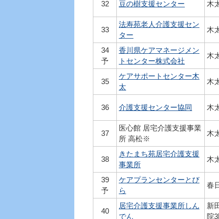
32
豆の樹支援センター
木太
法寿苑老人介護支援セン
33
木太
ター
34
香川県ケアマネージメン
木太
予
トセンター株式会社
ケアサポートセンター木
35
木太
太
36
介護支援センター協同
木太
医心館 居宅介護支援事業
37
木太
所 高松※
きたまち苑居宅介護支援
38
木太
事業所
39
ケアプランセンターとび
春日
予
ら
居宅介護支援事業所しん
新田
40
でん
院