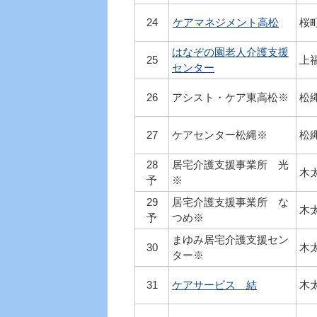
24
ケアマネジメント高松
桜
はなぞの園老人介護支援
25
上福
センター
26
アシスト・ケア東高松※
松縄
27
ケアセンター松縄※
松縄
28
居宅介護支援事業所 光
木太
予
※
29
居宅介護支援事業所 な
木太
予
つめ※
まゆみ居宅介護支援セン
30
木太
ター※
31
ケアサービス 結
木太