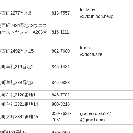
lucksay
西町2277番地6
813-7557
@violin.ocn.ne.jp
西町2484番地18ウエス
コーストヤシマ A203号
816-1111
karin
西町2492番地15
802-7680
@ricca.site
町牟礼216番地1
845-1481
町牟礼239番地3
845-0888
町牟礼2120番地1
845-7781
町牟礼2321番地14
880-8216
090-7621-
gracenozaki127
町大町2391番地45
7051
@gmail.com
町4151番地7
870-3500