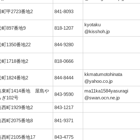
町甲2723番地2
841-8093
kyotaku
町897番地9
818-1207
@kisshoh.jp
町1350番地22
844-9280
町1718番地2
818-0666
kkmatumotohinata
町1824番地2
844-8444
@yahoo.co.jp
島東町1414番地 屋島や
ma11ka1584yasuragi
843-9590
ぎ102号
@swan.ocn.ne.jp
西町1929番地2
843-1217
西町2075番地8
841-9371
西町2105番地17
843-4775