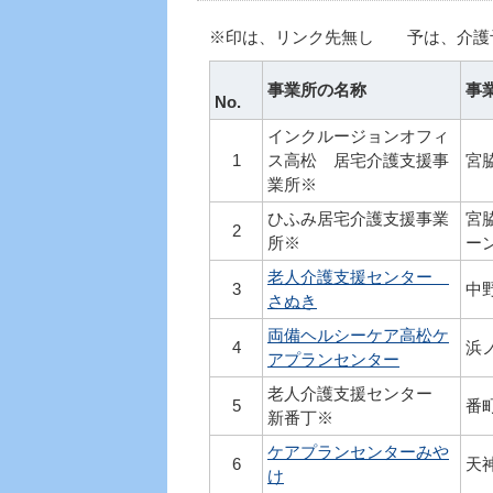
※印は、リンク先無し 予は、介護
事業所の名称
事
No.
インクルージョンオフィ
1
ス高松 居宅介護支援事
宮
業所※
ひふみ居宅介護支援事業
宮
2
所※
ー
老人介護支援センター
3
中野
さぬき
両備ヘルシーケア高松ケ
4
浜ノ
アプランセンター
老人介護支援センター
5
番
新番丁※
ケアプランセンターみや
6
天
け