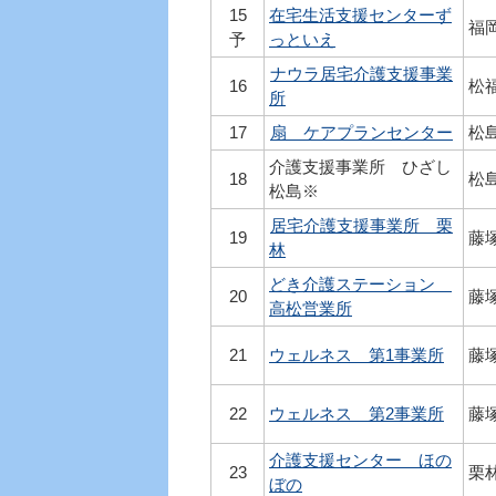
15
在宅生活支援センターず
福
予
っといえ
ナウラ居宅介護支援事業
16
松
所
17
扇 ケアプランセンター
松
介護支援事業所 ひざし
18
松
松島※
居宅介護支援事業所 栗
19
藤
林
どき介護ステーション
20
藤
高松営業所
21
ウェルネス 第1事業所
藤
22
ウェルネス 第2事業所
藤
介護支援センター ほの
23
栗
ぼの