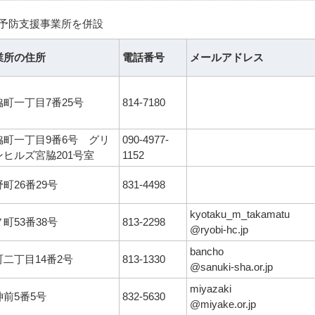
予防支援事業所を併設
業所の住所
電話番号
メールアドレス
脇町一丁目7番25号
814-7180
脇町一丁目9番6号 グリ
090-4977-
ンヒルズ宮脇201号室
1152
町26番29号
831-4498
kyotaku_m_takamatu
町53番38号
813-2298
@ryobi-hc.jp
bancho
町二丁目14番2号
813-1330
@sanuki-sha.or.jp
miyazaki
神前5番5号
832-5630
@miyake.or.jp