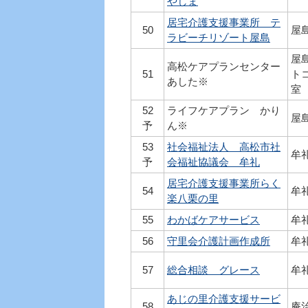
やしま
居宅介護支援事業所 テ
50
屋島
ラビーチリゾート屋島
屋島
高松ケアプランセンター
51
ト
あした※
室
52
ライフケアプラン かり
屋島
予
ん※
53
社会福祉法人 高松市社
牟礼
予
会福祉協議会 牟礼
居宅介護支援事業所らく
54
牟礼
楽八栗の里
55
わかばケアサービス
牟礼
56
守里会介護計画作成所
牟礼
57
総合相談 グレース
牟礼
あじの里介護支援サービ
58
庵治