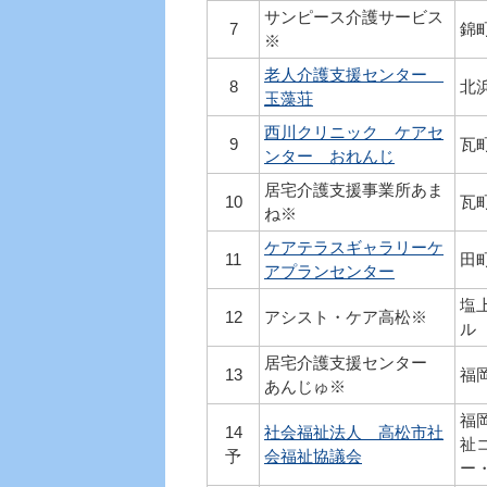
サンピース介護サービス
7
錦
※
老人介護支援センター
8
北浜
玉藻荘
西川クリニック ケアセ
9
瓦
ンター おれんじ
居宅介護支援事業所あま
10
瓦
ね※
ケアテラスギャラリーケ
11
田
アプランセンター
塩上
12
アシスト・ケア高松※
ル
居宅介護支援センター
13
福
あんじゅ※
福
14
社会福祉法人 高松市社
祉
予
会福祉協議会
ー