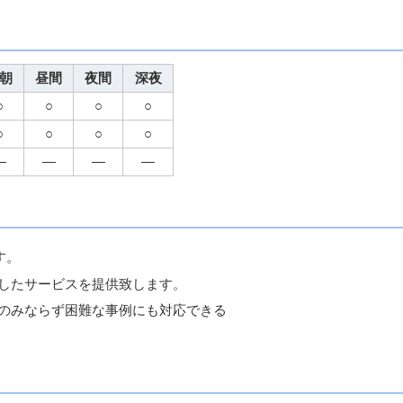
朝
昼間
夜間
深夜
○
○
○
○
○
○
○
○
―
―
―
―
す。
したサービスを提供致します。
のみならず困難な事例にも対応できる