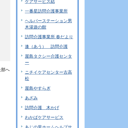
ケアサービス結
一番星訪問介護事業所
ヘルパーステーション男
木湯遊の館
訪問介護事業所 春だより
逢（あう） 訪問介護
屋島タクシー介護センタ
ー
上部へ
ニチイケアセンター古高
松
屋島やすらぎ
あざみ
訪問介護 木かげ
わかばケアサービス
あじの里ホームヘルプサ