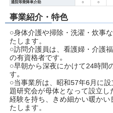
通院等乗降車介助
○
○
事業紹介・特色
○身体介護や掃除・洗濯・炊事
たします。
○訪問介護員は、看護婦・介護福
の有資格者です｡
○早朝から深夜にかけて24時間
す｡
○当事業所は、昭和57年6月に
題研究会が母体となって設立し
経験を持ち、きめ細かい暖かい
たします。