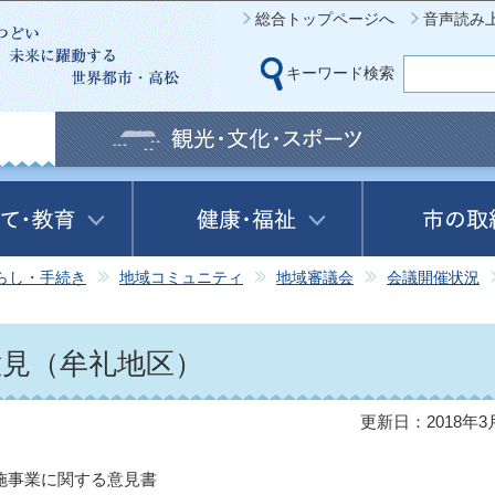
このページの本文へ移動
総合トップページへ
音声読み
キーワード検索
らし・手続き
地域コミュニティ
地域審議会
会議開催状況
意見（牟礼地区）
更新日：2018年3
）
施事業に関する意見書