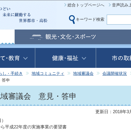
このページの本文へ移動
総合トップページへ
音声読み
キーワード検索
らし・手続き
地域コミュニティ
地域審議会
会議開催状況
・答申
地域審議会 意見・答申
更新日：2018年3
日）
平成22年度の実施事業の要望書