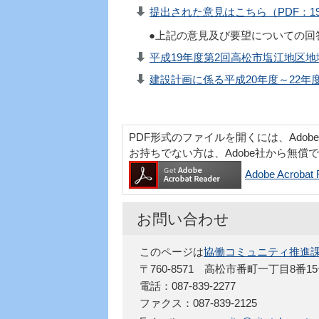
提出された意見はこちら（PDF：19
●上記の意見及び要望についての回
平成19年度第2回高松市塩江地区地
建設計画に係る平成20年度～22年
PDF形式のファイルを開くには、Adobe Acr
お持ちでない方は、Adobe社から無償
Adobe Acro
お問い合わせ
このページは
協働コミュニティ推進
〒760-8571 高松市番町一丁目8番1
電話：087-839-2277
ファクス：087-839-2125