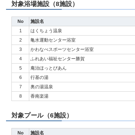
対象浴場施設（8施設）
No
施設名
1
はくちょう温泉
2
亀水運動センター浴室
3
かわなべスポーツセンター浴室
4
ふれあい福祉センター勝賀
5
庵治ほっとぴあん
6
行基の湯
7
奥の湯温泉
8
香南楽湯
対象プール（6施設）
No
施設名