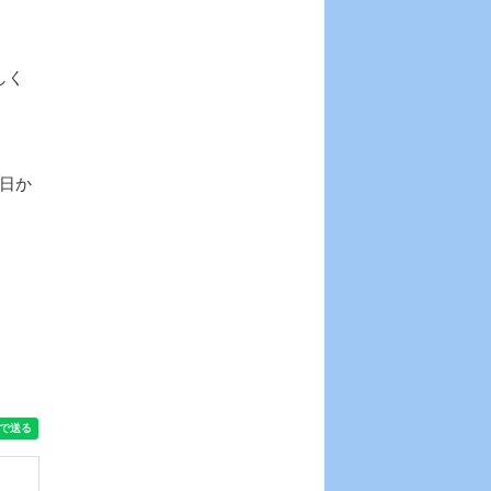
しく
日か