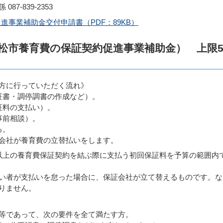
7-839-2353
事業補助金交付申請書（PDF：89KB）
松市養育費の保証契約促進事業補助金） 上限
方に行っていただく流れ》
証書・調停調書の作成など）。
証料の支払い）。
事前相談）。
る。
会社が養育費の立替払いをします。
以上の養育費保証契約を結ぶ際に支払う初回保証料を予算の範囲内
い者が支払いを怠った場合に、保証会社が立て替えるものです。な
りません。
等であって、次の要件を全て満たす方。