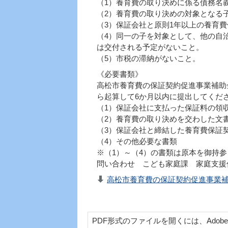
（1）養育費の取り決めに係る債務名
（2）養育費の取り決めの対象となる
（3）保証会社と原則1年以上の養育
（4）同一の子を対象として、他の自
は交付される予定がないこと。
（5）市税の滞納がないこと。
《必要書類》
高松市養育費の保証契約促進事業補助
ら起算して6か月以内に提出してくだ
（1）保証会社に支払った保証料の領
（2）養育費の取り決めを交わした文
（3）保証会社と締結した養育費保証
（4）その他必要な書類
※（1）～（4）の書類は原本を御持
問い合わせ こども家庭課 家庭支援係 08
高松市養育費の保証契約促進事業補助
PDF形式のファイルを開くには、Adobe Acr