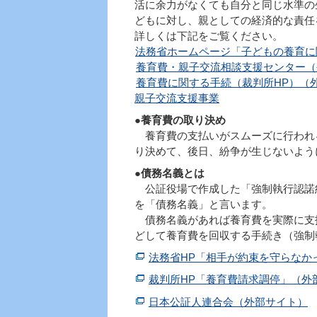
活に余力がなくても自分と同じ水準の
どもに対し、親としての経済的な責任
詳しくは下記をご覧ください。
法務省ホームページ「子どもの養育に
養育費・親子交流相談支援センター（
養育費に関する手続（裁判所HP）（
親子交流支援事業
●養育費の取り決め
養育費の支払いがスムーズに行われ
り決めて、後日、紛争が生じないよう
●債務名義とは
公証役場で作成した「強制執行認諾
を「債務名義」と言います。
債務名義があれば養育費を実際に支
どして養育費を回収する手続き（強制
法務省HP「相手が約束を守らなか
裁判所HP「養育費請求調停」（外
日本公証人連合会（外部サイト）