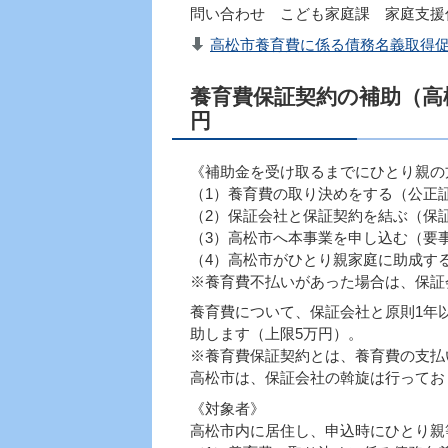
問い合わせ こども家庭課 家庭支援係 08
高松市養育費に係る債務名義取得促進
養育費保証契約の補助（高
円
《補助金を受け取るまでにひとり親の
（1）養育費の取り決めをする（公正
（2）保証会社と保証契約を結ぶ（保
（3）高松市へ本事業を申し込む（要
（4）高松市がひとり親家庭に助成す
※養育費不払いがあった場合は、保証
養育費について、保証会社と原則1年
助します（上限5万円）。
※養育費保証契約とは、養育費の支払
高松市は、保証会社の斡旋は行ってお
《対象者》
高松市内に居住し、申込時にひとり親