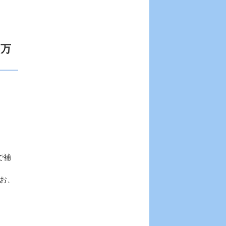
5万
で補
お、