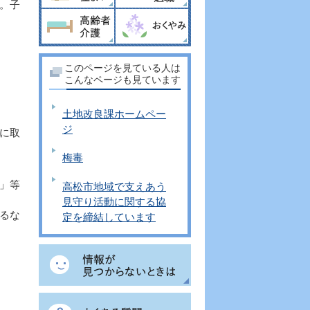
。子
このページを見ている人は
こんなページも見ています
土地改良課ホームペー
ジ
に取
梅毒
」等
高松市地域で支えあう
見守り活動に関する協
るな
定を締結しています