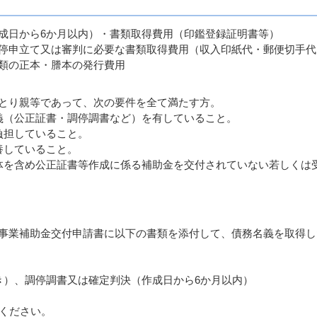
成日から6か月以内）・書類取得費用（印鑑登録証明書等）
停申立て又は審判に必要な書類取得費用（収入印紙代・郵便切手代
類の正本・謄本の発行費用
とり親等であって、次の要件を全て満たす方。
義（公正証書・調停調書など）を有していること。
負担していること。
養していること。
体を含め公正証書等作成に係る補助金を交付されていない若しくは
事業補助金交付申請書に以下の書類を添付して、債務名義を取得し
き）、調停調書又は確定判決（作成日から6か月以内）
参ください。