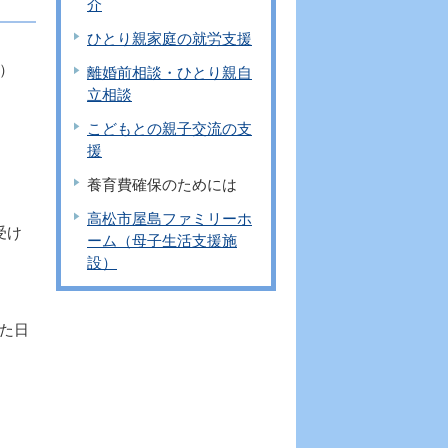
介
ひとり親家庭の就労支援
）
離婚前相談・ひとり親自
立相談
こどもとの親子交流の支
援
養育費確保のためには
高松市屋島ファミリーホ
受け
ーム（母子生活支援施
設）
た日