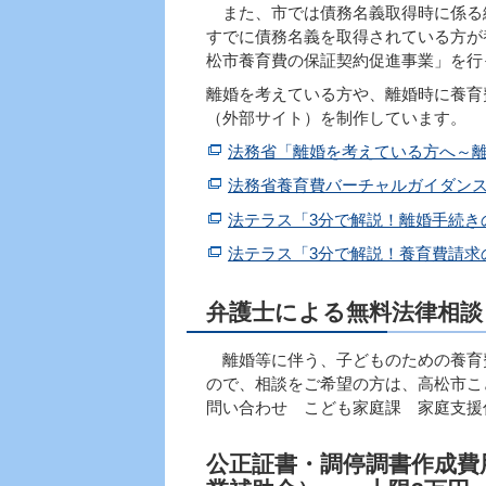
また、市では債務名義取得時に係る
すでに債務名義を取得されている方が
松市養育費の保証契約促進事業」を行
離婚を考えている方や、離婚時に養育
（外部サイト）を制作しています。
法務省「離婚を考えている方へ～
法務省養育費バーチャルガイダン
法テラス「3分で解説！離婚手続き
法テラス「3分で解説！養育費請求
弁護士による無料法律相談
離婚等に伴う、子どものための養育
ので、相談をご希望の方は、高松市こ
問い合わせ こども家庭課 家庭支援係 08
公正証書・調停調書作成費