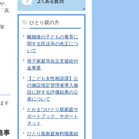
や、
「高
ひとり親の方
等
離婚後の子どもの養育に
関する民法等の改正につ
いて
母子家庭等自立支援給付
金事業
【こども女性相談課】公
の施設指定管理者導入施
設に対する評価結果の公
表について
ます
たかまつひとり親家庭サ
ポートブック、サポート
ネット
進事
ひとり親家庭無料職業紹