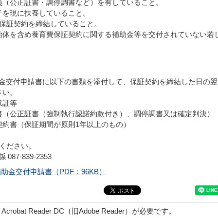
義（公正証書・調停調書など）を有していること。
子を現に扶養していること。
費保証契約を締結していること。
治体を含め養育費保証契約に関する補助金等を交付されていない若
金交付申請書に以下の書類を添付して、保証契約を締結した日の翌
さい。
収証等
書（公正証書（強制執行認諾約款付き）、調停調書又は確定判決）
契約書（保証期間が原則1年以上のもの）
参ください。
7-839-2353
金交付申請書（PDF：96KB）
obat Reader DC（旧Adobe Reader）が必要です。