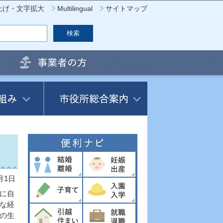
上げ・文字拡大
Multilingual
サイトマップ
月1日
に自
な経
の生