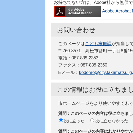
お持ちでない方は、Adobe社から無償
Adobe Acro
お問い合わせ
このページは
こども家庭課
が担当し
〒760-8571 高松市番町一丁目8番1
電話：087-839-2353
ファクス：087-839-2360
Eメール：
kodomo@city.takamatsu.lg.
この情報はお役に立ちま
市ホームページをより使いやすくわ
質問：このページの内容は役に立ちまし
役に立った
役に立たなかった
質問：このページの内容はわかりやすか