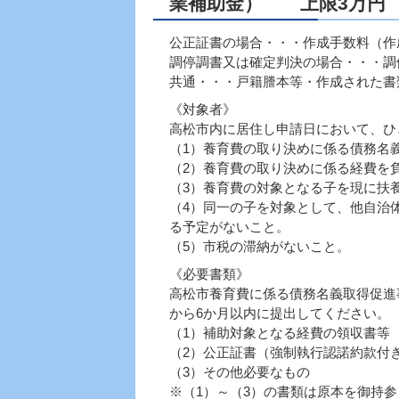
業補助金） 上限3万円
公正証書の場合・・・作成手数料（作
調停調書又は確定判決の場合・・・調
共通・・・戸籍謄本等・作成された書
《対象者》
高松市内に居住し申請日において、ひ
（1）養育費の取り決めに係る債務名
（2）養育費の取り決めに係る経費を
（3）養育費の対象となる子を現に扶
（4）同一の子を対象として、他自治
る予定がないこと。
（5）市税の滞納がないこと。
《必要書類》
高松市養育費に係る債務名義取得促進
から6か月以内に提出してください。
（1）補助対象となる経費の領収書等
（2）公正証書（強制執行認諾約款付
（3）その他必要なもの
※（1）～（3）の書類は原本を御持