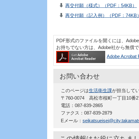
再交付願（様式）（PDF：54KB）
再交付願（記入例）（PDF：74KB
PDF形式のファイルを開くには、Adobe Acr
お持ちでない方は、Adobe社から無償
Adobe Acro
お問い合わせ
このページは
生活衛生課
が担当して
〒760-0074 高松市桜町一丁目10
電話：087-839-2865
ファクス：087-839-2879
Eメール：
seikatsueisei@city.takamats
この情報はお役に立ちま