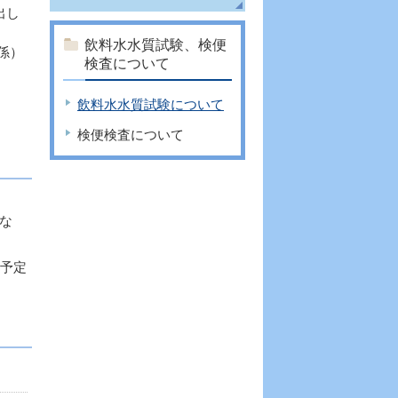
出し
飲料水水質試験、検便
係）
検査について
飲料水水質試験について
検便検査について
な
査予定