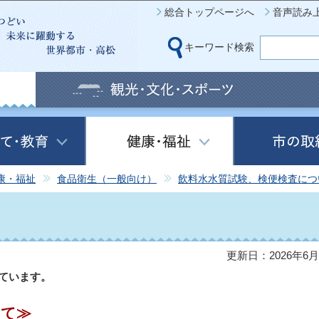
このページの本文へ移動
総合トップページへ
音声読み
キーワード検索
康・福祉
食品衛生（一般向け）
飲料水水質試験、検便検査につ
更新日：2026年6月
ています。
いて≫