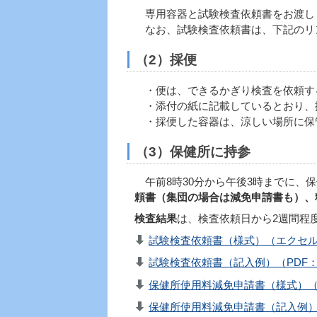
専用容器と試験検査依頼書をお渡し
なお、試験検査依頼書は、下記のリ
（2）採便
・便は、できるかぎり検査を依頼す
・添付の紙に記載しているとおり、
・採便した容器は、涼しい場所に保
（3）保健所に持参
午前8時30分から午後3時までに、保
頼書（集団の場合は減免申請書も）、
検査結果
は、検査依頼日から2週間程
試験検査依頼書（様式）（エクセル：
試験検査依頼書（記入例）（PDF：4
保健所使用料減免申請書（様式）（P
保健所使用料減免申請書（記入例）（