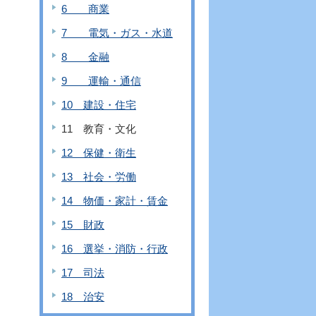
6 商業
7 電気・ガス・水道
8 金融
9 運輸・通信
10 建設・住宅
11 教育・文化
12 保健・衛生
13 社会・労働
14 物価・家計・賃金
15 財政
16 選挙・消防・行政
17 司法
18 治安