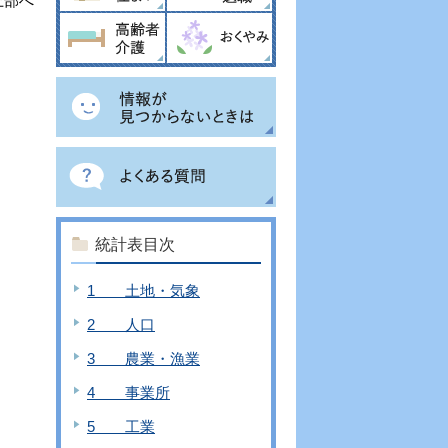
上部へ
統計表目次
1 土地・気象
2 人口
3 農業・漁業
4 事業所
5 工業