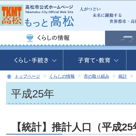
この
トップページ
くらしの情報
市の取り組み
統計
平成25年
【統計】推計人口（平成25