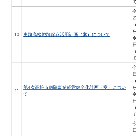
令
2
10
史跡高松城跡保存活用計画（案）について
令
令
第4次高松市病院事業経営健全化計画（案）につい
11
て
令
令