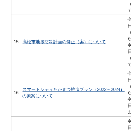
令
15
高松市地域防災計画の修正（案）について
令
令
スマートシティたかまつ推進プラン（2022～2024）
16
の素案について
令
令