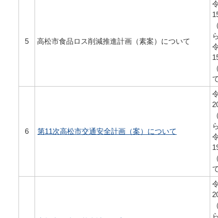
令
1
5
高松市食品ロス削減推進計画（素案）について
令
1
令
2
6
第11次高松市交通安全計画（案）について
令
1
令
2