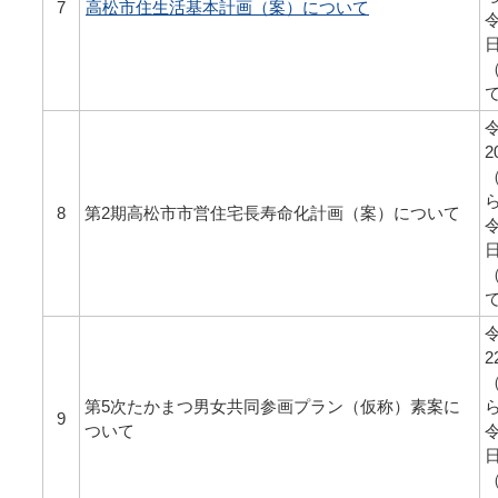
7
高松市住生活基本計画（案）について
令
令
2
8
第2期高松市市営住宅長寿命化計画（案）について
令
令
2
第5次たかまつ男女共同参画プラン（仮称）素案に
9
ついて
令