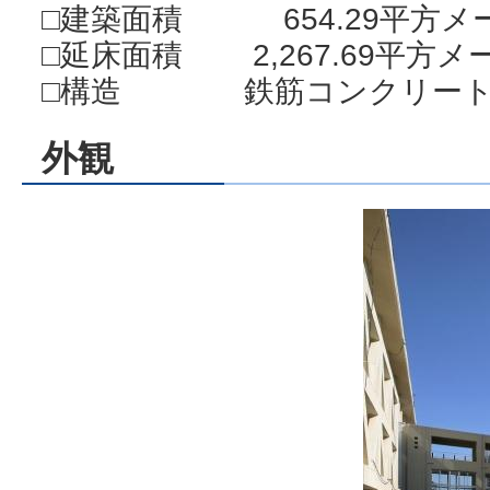
□建築面積 654.29平方メ
□延床面積 2,267.69平方メ
□構造 鉄筋コンクリート
外観