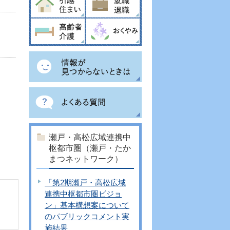
瀬戸・高松広域連携中
枢都市圏（瀬戸・たか
まつネットワーク）
「第2期瀬戸・高松広域
連携中枢都市圏ビジョ
ン」基本構想案について
のパブリックコメント実
施結果