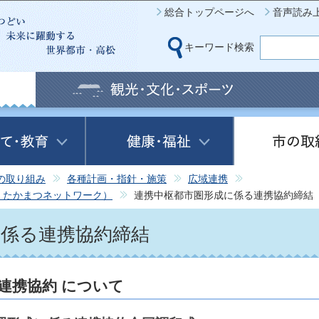
このページの本文へ移動
総合トップページへ
音声読み
キーワード検索
の取り組み
各種計画・指針・施策
広域連携
・たかまつネットワーク）
連携中枢都市圏形成に係る連携協約締結
に係る連携協約締結
連携協約 について