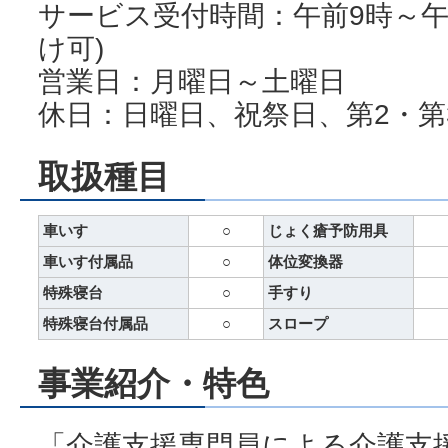
サービス受付時間：午前9時～午
け可)
営業日：月曜日～土曜日
休日：日曜日、祝祭日、第2・第
取扱種目
車いす
○
じょく瘡予防用具
車いす付属品
○
体位変換器
特殊寝台
○
手すり
特殊寝台付属品
○
スロープ
事業紹介・特色
「介護支援専門員による介護支