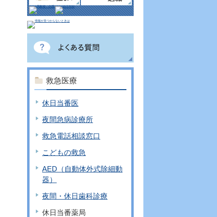
救急医療
休日当番医
夜間急病診療所
救急電話相談窓口
こどもの救急
AED（自動体外式除細動
器）
夜間・休日歯科診療
休日当番薬局