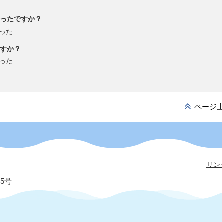
ったですか？
った
すか？
った
ページ
リン
15号