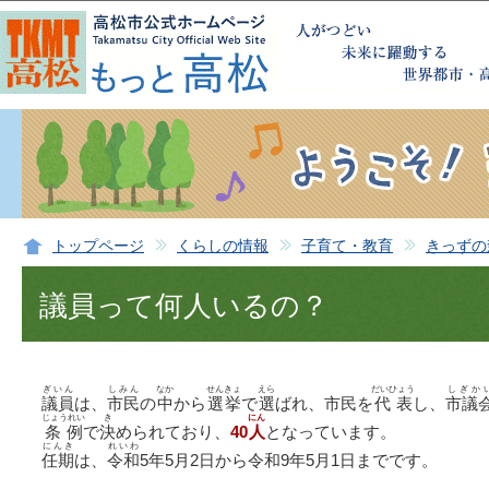
この
トップページ
くらしの情報
子育て・教育
きっずの
議員って何人いるの？
ぎいん
しみん
なか
せんきょ
えら
だいひょう
しぎか
議員
は、
市民
の
中
から
選挙
で
選
ばれ、市民を
代表
し、
市議
じょうれい
き
にん
条例
で
決
められており、
40
人
となっています。
にんき
れいわ
任期
は、
令和
5年5月2日から令和9年5月1日までです。