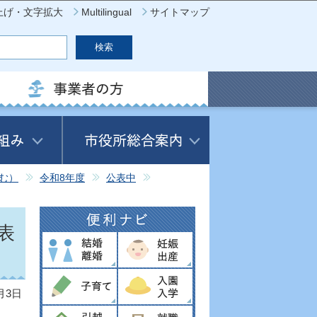
上げ・文字拡大
Multilingual
サイトマップ
む）
令和8年度
公表中
表
月3日