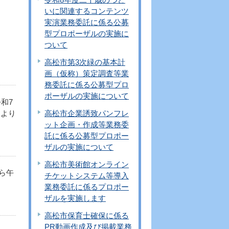
いに関連するコンテンツ
実演業務委託に係る公募
型プロポーザルの実施に
ついて
高松市第3次緑の基本計
画（仮称）策定調査等業
務委託に係る公募型プロ
ポーザルの実施について
和7
により
高松市企業誘致パンフレ
ット企画・作成等業務委
託に係る公募型プロポー
ザルの実施について
高松市美術館オンライン
ら午
チケットシステム等導入
業務委託に係るプロポー
ザルを実施します
高松市保育士確保に係る
PR動画作成及び掲載業務