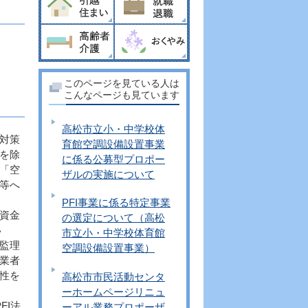
このページを見ている人は
こんなページも見ています
高松市立小・中学校体
対策
育館空調設備設置事業
を除
に係る公募型プロポー
「空
ザルの実施について
等へ
PFI事業に係る特定事業
資金
の選定について（高松
い
市立小・中学校体育館
監理
空調設備設置事業）
業者
性を
高松市市民活動センタ
ーホームページリニュ
FI法
ーアル業務プロポーザ