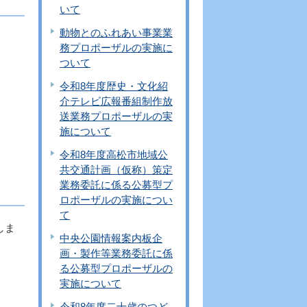
いて
動物とのふれあい事業業
務プロポーザルの実施に
ついて
令和8年度歴史・文化紹
介テレビ広報番組制作放
送業務プロポーザルの実
施について
令和8年度高松市地域公
共交通計画（仮称）策定
業務委託に係る公募型プ
ロポーザルの実施につい
て
しま
中央公園情報案内板企
画・製作等業務委託に係
る公募型プロポーザルの
実施について
令和8年度二十歳のつど