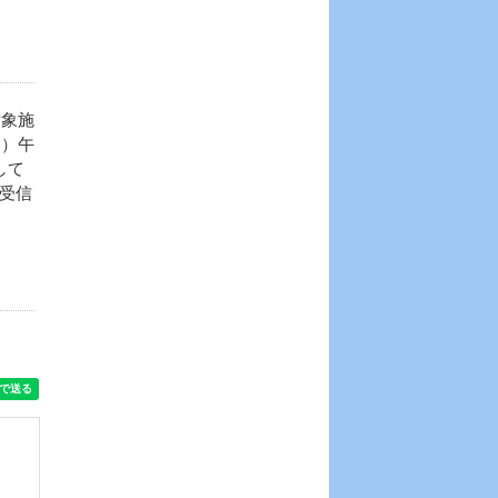
対象施
日）午
して
受信