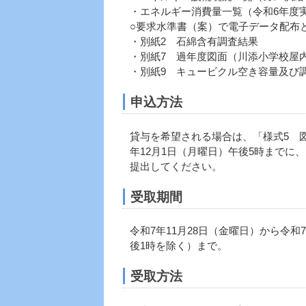
・エネルギー消費量一覧（令和6年度
○要求水準書（案）で電子データ配布
・別紙2 石綿含有調査結果
・別紙7 過年度図面（川添小学校屋
・別紙9 キュービクル空き容量及び
申込方法
貸与を希望される場合は、「様式5 図
年12月1日（月曜日）午後5時まで
提出してください。
受取期間
令和7年11月28日（金曜日）から令和
後1時を除く）まで。
受取方法