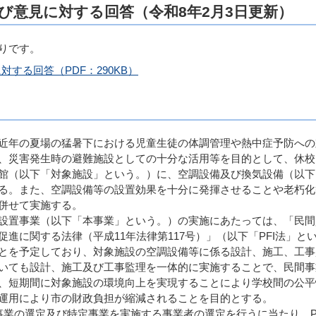
び意見に対する回答（令和8年2月3日更新）
りです。
する回答（PDF：290KB）
近年の夏場の猛暑下における児童生徒の体調管理や熱中症予防への
、災害発生時の避難施設としての十分な活用等を目的として、休校
館（以下「対象施設」という。）に、空調設備及び換気設備（以下
る。また、空調設備等の設置効果を十分に発揮させることや老朽化
併せて実施する。
設置事業（以下「本事業」という。）の実施にあたっては、「民間
進に関する法律（平成11年法律第117号）」（以下「PFI法」と
とを予定しており、対象施設の空調設備等に係る設計、施工、工事
いても設計、施工及び工事監理を一体的に実施することで、民間事
、短期間に対象施設の環境向上を実現することにより学校間の公平
運用により市の財政負担が縮減されることを目的とする。
事業の選定及び特定事業を実施する事業者の選定を行うに当たり、P