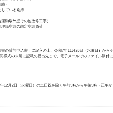
実績）
としている別紙
内運動場外壁その他改修工事）
調理場空調の想定空調負荷
書の貸与申込書」に記入の上、令和7年11月26日（水曜日）から令
に、同様式の末尾に記載の提出先まで、電子メールでのファイル添付
7年12月2日（火曜日）の土日祝を除く午前9時から午後5時（正午か