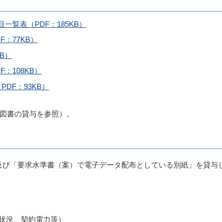
一覧表（PDF：185KB）
：77KB）
B）
：108KB）
DF：93KB）
。
（図書の貸与を参照）。
及び「要求水準書（案）で電子データ配布としている別紙」を貸与
状況、契約電力等）