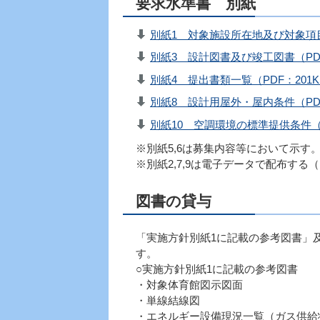
要求水準書 別紙
別紙1 対象施設所在地及び対象項目
別紙3 設計図書及び竣工図書（PDF
別紙4 提出書類一覧（PDF：201K
別紙8 設計用屋外・屋内条件（PDF
別紙10 空調環境の標準提供条件（P
※別紙5,6は募集内容等において示す
※別紙2,7,9は電子データで配布する
図書の貸与
「実施方針別紙1に記載の参考図書」
す。
○実施方針別紙1に記載の参考図書
・対象体育館図示図面
・単線結線図
・エネルギー設備現況一覧（ガス供給