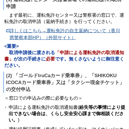
申請
まず最初に、運転免許センター又は警察署の窓口で、運
転免許の取消申請（返納手続き）を行ってください。
詳しくはこちら→運転免許の自主返納について（香川
県警察本部HP）（外部サイト）
<重要>
取消申請後に渡される
「申請による運転免許の取消通知
書」
が次の手続きに
必要
です。無くさないように御注意く
ださい。
(2) 「ゴールドIruCaカード乗車券」、「SHIKOKU
ICOCAカード乗車券」又は「タクシー現金チケット」
の交付申込
＜窓口での申込みの際に必要なもの＞
申請による運転免許の取消通知書(
紛失等の事情により提
出できない場合は、くらし安全安心課まで御相談くださ
い。
)