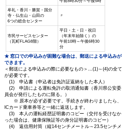
午前8時30分～午後5時
牟礼・香川・勝賀・国分
寺・仏生山・山田の
〃
6つの総合センター
平日・土・日・祝日
市民サービスセンター
（年末年始除く）の
（瓦町FLAG8階）
午前10時～午後6時30
分
★ 窓口での申込みが困難な場合は、郵送による申込みが
できます。
＜郵送による申込みの際に必要なもの＞…(1)～(4)の全て
が必要です。
(1) 申込書（申込者は免許証返納をした本人）
(2) 申請による運転免許の取消通知書（香川県公安委
員会が発行したものに限る。）
※ 原本が必ず必要です。手続きが終わりましたら、
ICカード乗車券等と一緒に返送します。
(3) 本人の運転経歴証明書のコピー（交付を受けなか
った場合は、健康保険証等の身分証明書のコピー）
(4) 返信用封筒（縦14センチメートル～23.5センチメ