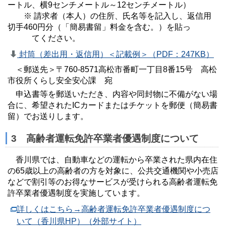
ートル、横9センチメートル～12センチメートル）
※ 請求者（本人）の住所、氏名等を記入し、返信用
切手460円分（「簡易書留」料金を含む。）を貼っ
てください。
封筒（差出用・返信用）＜記載例＞（PDF：247KB）
＜郵送先＞〒760-8571高松市番町一丁目8番15号 高松
市役所くらし安全安心課 宛
申込書等を郵送いただき、内容や同封物に不備がない場
合に、希望されたICカードまたはチケットを郵便（簡易書
留）でお送りします。
3 高齢者運転免許卒業者優遇制度について
香川県では、自動車などの運転から卒業された県内在住
の65歳以上の高齢者の方を対象に、公共交通機関や小売店
などで割引等のお得なサービスが受けられる高齢者運転免
許卒業者優遇制度を実施しています。
詳しくはこちら→高齢者運転免許卒業者優遇制度につ
いて（香川県HP）（外部サイト）