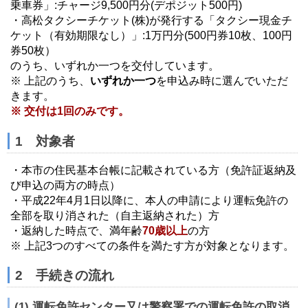
乗車券」:チャージ9,500円分(デポジット500円)
・高松タクシーチケット(株)が発行する「タクシー現金チ
ケット（有効期限なし）」:1万円分(500円券10枚、100円
券50枚）
のうち、いずれか一つを交付しています。
※ 上記のうち、
いずれか一つ
を申込み時に選んでいただ
きます。
※ 交付は1回のみです。
1 対象者
・本市の住民基本台帳に記載されている方（免許証返納及
び申込の両方の時点）
・平成22年4月1日以降に、本人の申請により運転免許の
全部を取り消された（自主返納された）方
・返納した時点で、満年齢
70歳以上
の方
※ 上記3つのすべての条件を満たす方が対象となります。
2 手続きの流れ
(1) 運転免許センター又は警察署での運転免許の取消