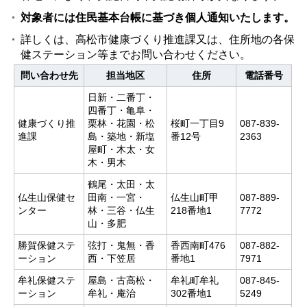
対象者には住民基本台帳に基づき個人通知いたします。
詳しくは、高松市健康づくり推進課又は、住所地の各保
健ステーション等までお問い合わせください。
問い合わせ先
担当地区
住所
電話番号
日新・二番丁・
四番丁・亀阜・
健康づくり推
栗林・花園・松
桜町一丁目9
087-839-
進課
島・築地・新塩
番12号
2363
屋町・木太・女
木・男木
鶴尾・太田・太
仏生山保健セ
田南・一宮・
仏生山町甲
087-889-
ンター
林・三谷・仏生
218番地1
7772
山・多肥
勝賀保健ステ
弦打・鬼無・香
香西南町476
087-882-
ーション
西・下笠居
番地1
7971
牟礼保健ステ
屋島・古高松・
牟礼町牟礼
087-845-
ーション
牟礼・庵治
302番地1
5249