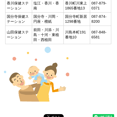
香川保健ステ
塩江・香川・香
香川町川東上
087-879-
ーション
南
1865番地13
0371
国分寺保健ス
国分寺・川岡・
国分寺町新居
087-874-
テーション
円座・檀紙
1298番地
8200
前田・川添・川
山田保健ステ
川島本町191
087-848-
島・十河・東植
ーション
番地10
6581
田・西植田