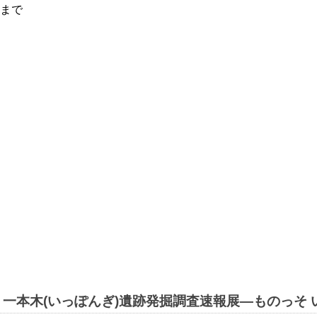
）まで
・一本木(いっぽんぎ)遺跡発掘調査速報展―ものっそ