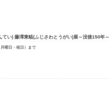
てい) 藤澤東畡(ふじさわとうがい)展～没後150年
日（月曜日・祝日）まで