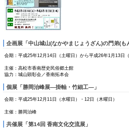
企画展「中山城山(なかやまじょうざん)の門弟(もん
会期：平成25年12月14日（土曜日）から平成26年1月13
主催：高松市香南歴史民俗郷土館
協力：城山顕彰会／香南拓本会
個展「勝岡治峰展―掛軸・竹細工―」
会期：平成25年12月11日（水曜日）・12日（木曜日）
主催：勝岡治峰
共催展「第14回 香南文化交流展」