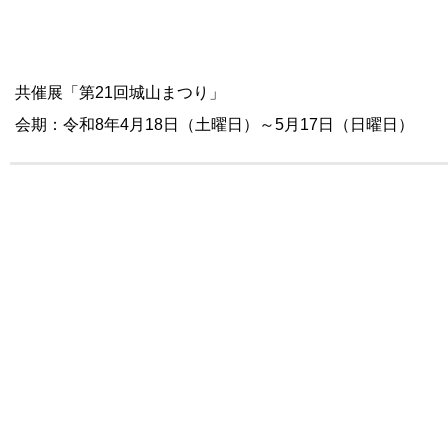
共催展「第21回城山まつり」
会期：令和8年4月18日（土曜日）～5月17日（日曜日）
お問い合わせ
このページは、
文化財課
が担当しています。
〒760-8571 高松市番町一丁目8番15号本庁舎7階
電話：
087-839-2660
ファクス：087-839-2659
（高松市埋蔵文化財センター）
住所：〒760-0017 高松市番町一丁目5番1号
電話：
087-823-2714
ファクス：087-823-2715
（高松市歴史資料館）
住所：〒760-0014 高松市昭和町一丁目2番20号（サン
電話：
087-861-4520
ファクス：087-837-9114