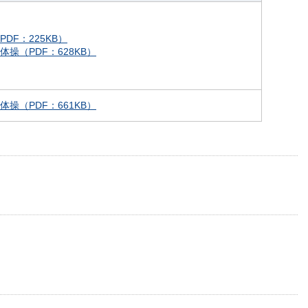
DF：225KB）
操（PDF：628KB）
操（PDF：661KB）