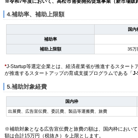
※令和7年度において、高松市需要開拓促進事業（新市場販
4.補助率、補助上限額
国内
補助率
補助上限額
35万
*
J-Startup等選定企業とは、経済産業省が推進するスタ
が推進するスタートアップの育成支援プログラムである「
J
5.補助対象経費
国内枠
出展費、広告宣伝費、委託費、製品等運搬費、旅費
※補助対象となる広告宣伝費と旅費の額は、国内枠において
額は合計15万円（税抜き）を上限とします。