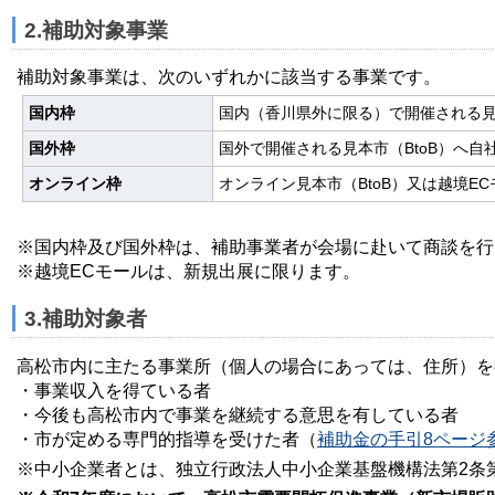
2.補助対象事業
補助対象事業は、次のいずれかに該当する事業です。
国内枠
国内（香川県外に限る）で開催される見
国外枠
国外で開催される見本市（BtoB）へ自
オンライン枠
オンライン見本市（BtoB）又は越境EC
※国内枠及び国外枠は、補助事業者が会場に赴いて商談を行
※越境ECモールは、新規出展に限ります。
3.補助対象者
高松市内に主たる事業所（個人の場合にあっては、住所）を
・事業収入を得ている者
・今後も高松市内で事業を継続する意思を有している者
・市が定める専門的指導を受けた者（
補助金の手引8ページ参照(
※中小企業者とは、独立行政法人中小企業基盤機構法第2条