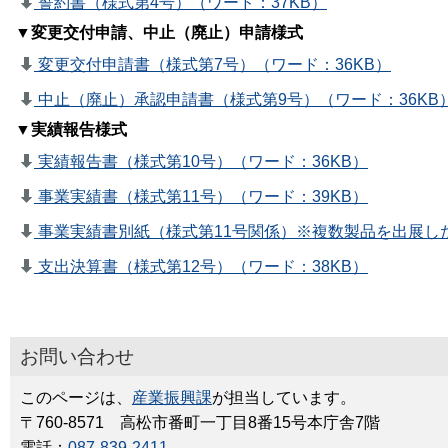
誓約書（様式第4号）（ワード：37KB）
▼変更交付申請、中止（廃止）申請様式
変更交付申請書（様式第7号）（ワード：36KB）
中止（廃止）承認申請書（様式第9号）（ワード：36KB
▼実績報告様式
実績報告書（様式第10号）（ワード：36KB）
事業実績書（様式第11号）（ワード：39KB）
事業実績書別紙（様式第11号関係）※複数製品を出展した
支出決算書（様式第12号）（ワード：38KB）
お問い合わせ
このページは、
産業振興課
が担当しています。
〒760-8571 高松市番町一丁目8番15号本庁舎7階
電話：
087-839-2411