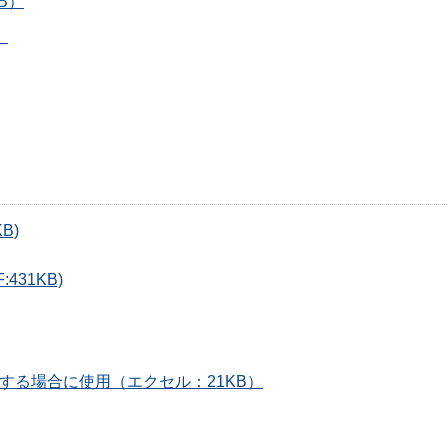
B）
）
B)
31KB)
する場合に使用（エクセル：21KB）