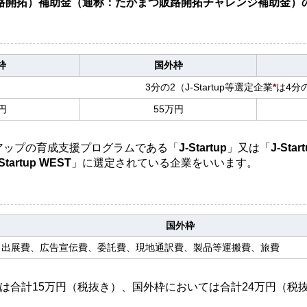
路開拓）補助金（通称：たかまつ販路開拓チャレンジ補助金）
枠
国外枠
3分の2（J-Startup等選定企業
*
は4分
円
55万円
ートアップの育成支援プログラムである「
J-Startup
」又は「
J-Star
-Startup WEST
」に選定されている企業をいいます。
国外枠
出展費、広告宣伝費、委託費、現地通訳費、製品等運搬費、旅費
は合計15万円（税抜き）、国外枠においては合計24万円（税