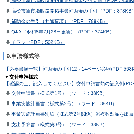
高松市新市場販路開拓事業補助金交付要綱（PDF：458K
高松市新市場販路開拓事業補助金の手引（PDF：878KB
補助金の手引（共通事項）（PDF：788KB）
Q&A（令和8年7月28日更新）（PDF：374KB）
チラシ（PDF：502KB）
9.申請様式等
【必要書類一覧】補助金の手引12～14ページ参照(PDF:568K
▼交付申請様式
【確認の上、記入してください】交付申請書類の記入例(PDF:4
交付申請書（様式第1号）（ワード：38KB）
事業実施計画書（様式第2号）（ワード：38KB）
事業実施計画書別紙（様式第2号関係）※複数製品を出展
支出予算書（様式第3号）（ワード：38KB）